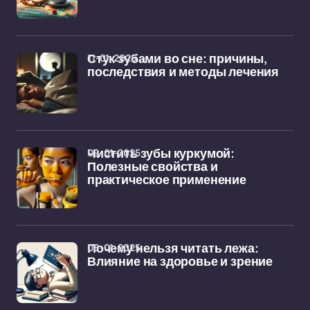
11-01-2025
Стук зубами во сне: причины,
последствия и методы лечения
09-01-2025
Чистить зубы куркумой:
Полезные свойства и
практическое применение
08-01-2025
Почему нельзя читать лежа:
Влияние на здоровье и зрение