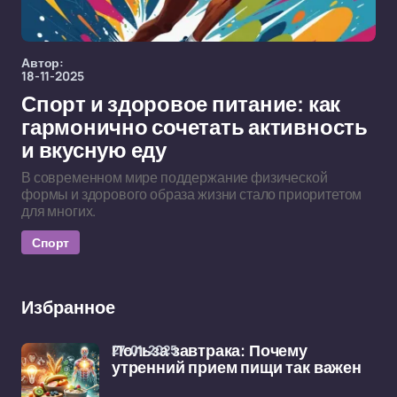
Автор:
18-11-2025
Спорт и здоровое питание: как
гармонично сочетать активность
и вкусную еду
В современном мире поддержание физической
формы и здорового образа жизни стало приоритетом
для многих.
Спорт
Избранное
27-01-2025
Польза завтрака: Почему
утренний прием пищи так важен