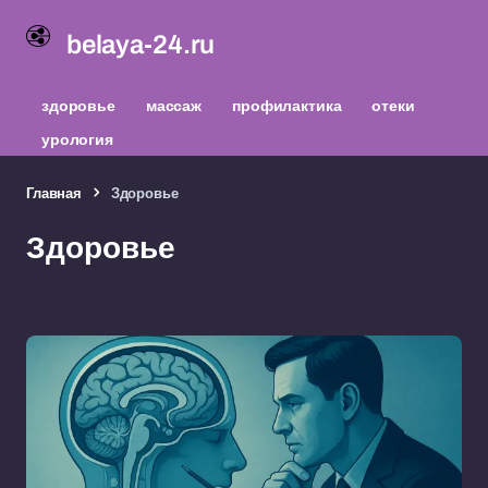
belaya-24.ru
здоровье
массаж
профилактика
отеки
урология
Главная
Здоровье
Здоровье