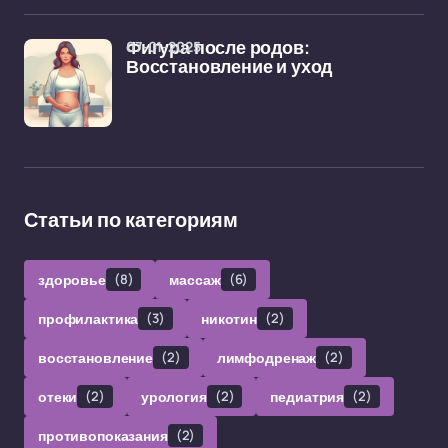
07-01-2025
Фигура после родов:
Восстановление и уход
Статьи по категориям
здоровье
(8)
массаж
(6)
профилактика
(3)
никотин
(2)
восстановление
(2)
лимфодренаж
(2)
отеки
(2)
урология
(2)
педиатрия
(2)
противопоказания
(2)