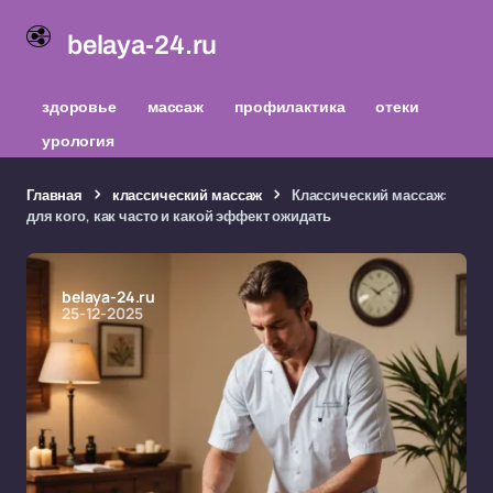
belaya-24.ru
здоровье
массаж
профилактика
отеки
урология
Главная
классический массаж
Классический массаж:
для кого, как часто и какой эффект ожидать
belaya-24.ru
25-12-2025