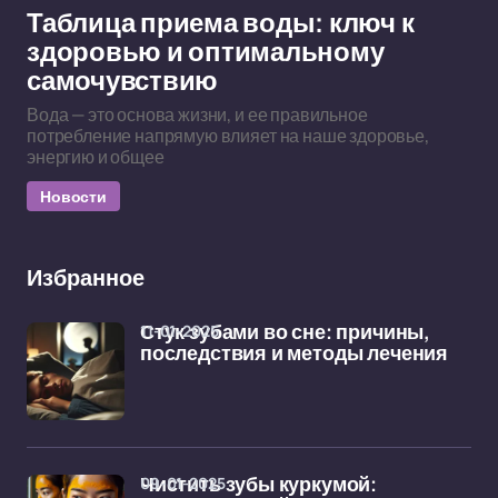
Таблица приема воды: ключ к
здоровью и оптимальному
самочувствию
Вода — это основа жизни, и ее правильное
потребление напрямую влияет на наше здоровье,
энергию и общее
Новости
Избранное
11-01-2025
Стук зубами во сне: причины,
последствия и методы лечения
09-01-2025
Чистить зубы куркумой: