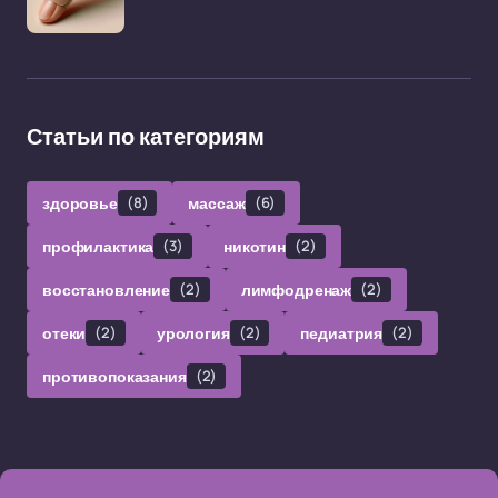
Статьи по категориям
здоровье
(8)
массаж
(6)
профилактика
(3)
никотин
(2)
восстановление
(2)
лимфодренаж
(2)
отеки
(2)
урология
(2)
педиатрия
(2)
противопоказания
(2)