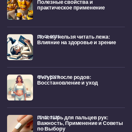
Полезные свойства и
практическое применение
08-01-2025
Почему нельзя читать лежа:
Влияние на здоровье и зрение
07-01-2025
Фигура после родов:
Восстановление и уход
06-01-2025
Пластырь для пальцев рук:
Важность, Применение и Советы
по Выбору