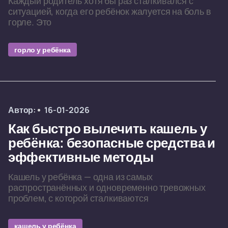
Каждый родитель хотя бы раз сталкивался с
ситуацией, когда его ребёнок жалуется на боль в
горле. Это
горло у ребёнка
Автор:
16-01-2026
Как быстро вылечить кашель у
ребёнка: безопасные средства и
эффективные методы
Кашель у ребёнка — одна из самых
распространённых и одновременно тревожных
проблем, с которой сталкиваются
кашель у ребёнка