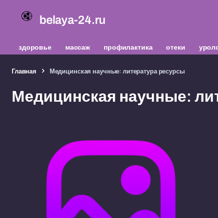
belaya-24.ru
здоровье
массаж
профилактика
отеки
урол
Главная
Медицинская научные: литература ресурсы
Медицинская научные: ли