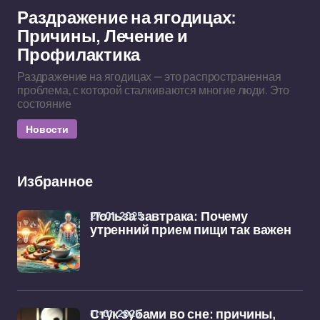
Раздражение на ягодицах:
Причины, Лечение и
Профилактика
Раздражение на ягодицах — это распространенная
проблема, с которой сталкиваются многие люди. Это
состояние
Новости
Избранное
27-01-2025
Польза завтрака: Почему
утренний прием пищи так важен
11-01-2025
Стук зубами во сне: причины,