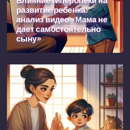
Влияние гиперопеки на
развитие ребенка:
анализ видео «Мама не
дает самостоятельно
сыну»