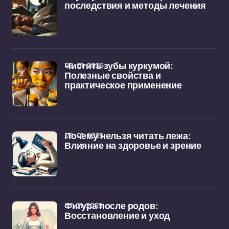
последствия и методы лечения
09-01-2025
Чистить зубы куркумой:
Полезные свойства и
практическое применение
08-01-2025
Почему нельзя читать лежа:
Влияние на здоровье и зрение
07-01-2025
Фигура после родов:
Восстановление и уход