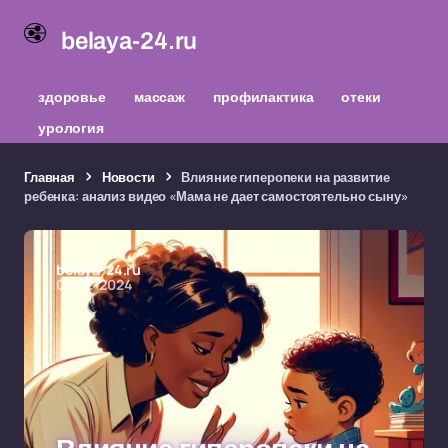
belaya-24.ru
здоровье
массаж
профилактика
отеки
урология
Главная
Новости
Влияние гиперопеки на развитие
ребенка: анализ видео «Мама не дает самостоятельно сыну»
belaya-24.ru
06-12-2024