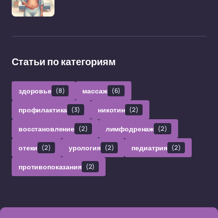
Статьи по категориям
здоровье
(8)
массаж
(6)
профилактика
(3)
никотин
(2)
восстановление
(2)
лимфодренаж
(2)
отеки
(2)
урология
(2)
педиатрия
(2)
противопоказания
(2)