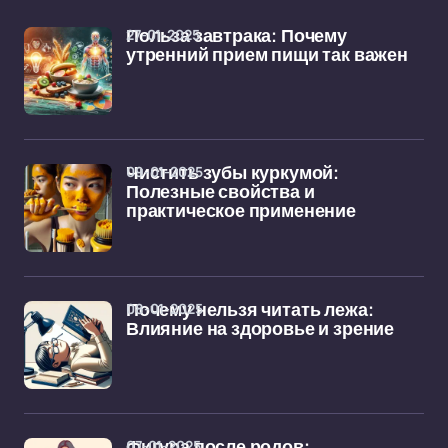
27-01-2025
Польза завтрака: Почему
утренний прием пищи так важен
09-01-2025
Чистить зубы куркумой:
Полезные свойства и
практическое применение
08-01-2025
Почему нельзя читать лежа:
Влияние на здоровье и зрение
07-01-2025
Фигура после родов: