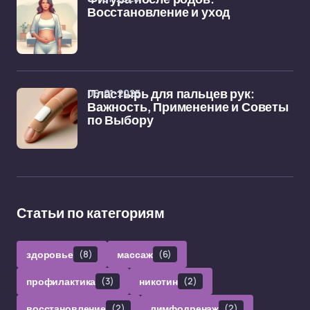
Восстановление и уход
06-01-2025
Пластырь для пальцев рук:
Важность, Применение и Советы
по Выбору
Статьи по категориям
здоровье
(8)
массаж
(6)
профилактика
(3)
никотин
(2)
восстановление
(2)
лимфодренаж
(2)