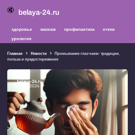
belaya-24.ru
здоровье
массаж
профилактика
отеки
урология
Главная
Новости
Промывание глаз чаем: традиции,
польза и предостережения
belaya-24.ru
09-11-2024