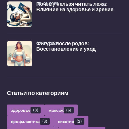
08-01-2025
Почему нельзя читать лежа:
Влияние на здоровье и зрение
07-01-2025
Фигура после родов:
Восстановление и уход
Статьи по категориям
здоровье
(8)
массаж
(6)
профилактика
(3)
никотин
(2)