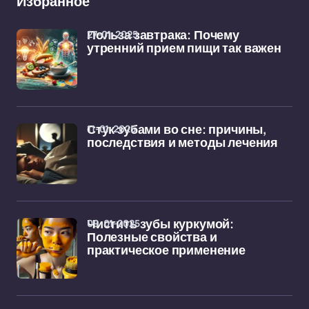
Избранное
27-01-2025
Польза завтрака: Почему
утренний прием пищи так важен
11-01-2025
Стук зубами во сне: причины,
последствия и методы лечения
09-01-2025
Чистить зубы куркумой:
Полезные свойства и
практическое применение