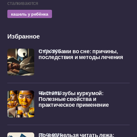
сталкиваются
кашель у ребёнка
Избранное
11-01-2025
Стук зубами во сне: причины,
последствия и методы лечения
09-01-2025
Чистить зубы куркумой:
Полезные свойства и
практическое применение
08-01-2025
Почему нельзя читать лежа: