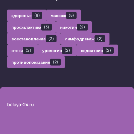
здоровье
(8)
массаж
(6)
профилактика
(3)
никотин
(2)
восстановление
(2)
лимфодренаж
(2)
отеки
(2)
урология
(2)
педиатрия
(2)
противопоказания
(2)
belaya-24.ru