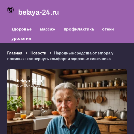
belaya-24.ru
здоровье
массаж
профилактика
отеки
урология
Главная
Новости
Народные средства от запора у
пожилых: как вернуть комфорт и здоровье кишечника
belaya-24.ru
05-06-2025