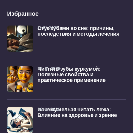
Избранное
11-01-2025
Стук зубами во сне: причины,
последствия и методы лечения
09-01-2025
Чистить зубы куркумой:
Полезные свойства и
практическое применение
08-01-2025
Почему нельзя читать лежа:
Влияние на здоровье и зрение