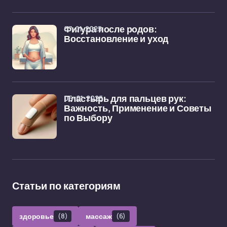
07-01-2025
Фигура после родов:
Восстановление и уход
06-01-2025
Пластырь для пальцев рук:
Важность, Применение и Советы
по Выбору
Статьи по категориям
здоровье
(8)
массаж
(6)