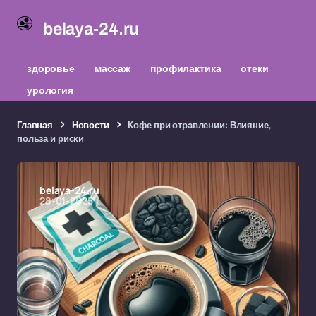
belaya-24.ru
здоровье
массаж
профилактика
отеки
урология
Главная
Новости
Кофе при отравлении: Влияние,
польза и риски
belaya-24.ru
28-01-2025