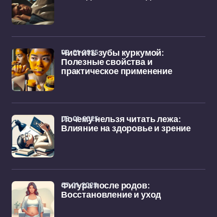
09-01-2025
Чистить зубы куркумой:
Полезные свойства и
практическое применение
08-01-2025
Почему нельзя читать лежа:
Влияние на здоровье и зрение
07-01-2025
Фигура после родов:
Восстановление и уход