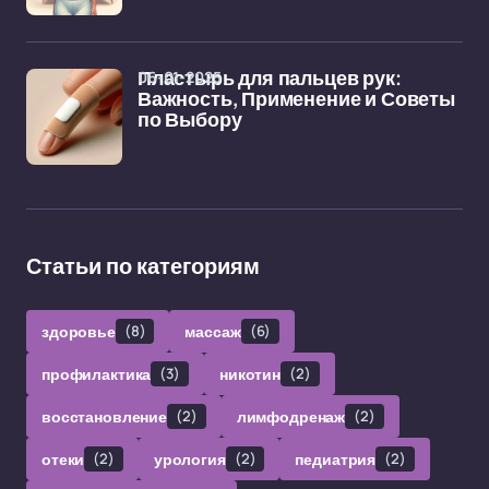
06-01-2025
Пластырь для пальцев рук:
Важность, Применение и Советы
по Выбору
Статьи по категориям
здоровье
(8)
массаж
(6)
профилактика
(3)
никотин
(2)
восстановление
(2)
лимфодренаж
(2)
отеки
(2)
урология
(2)
педиатрия
(2)