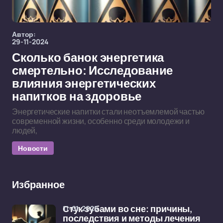
Автор:
29-11-2024
Сколько банок энергетика
смертельно: Исследование
влияния энергетических
напитков на здоровье
Энергетические напитки стали неотъемлемой частью
современной жизни, особенно среди молодежи и
людей,
Новости
Избранное
11-01-2025
Стук зубами во сне: причины,
последствия и методы лечения