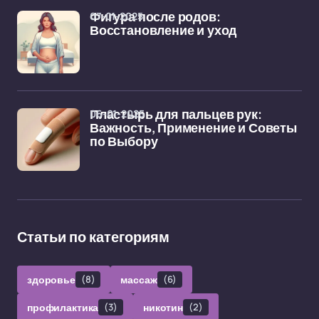
07-01-2025
Фигура после родов:
Восстановление и уход
06-01-2025
Пластырь для пальцев рук:
Важность, Применение и Советы
по Выбору
Статьи по категориям
здоровье
(8)
массаж
(6)
профилактика
(3)
никотин
(2)