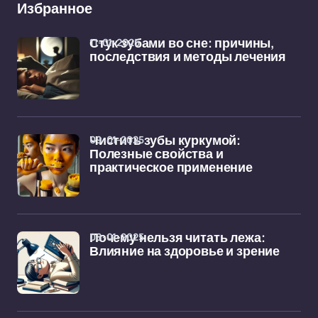
Избранное
11-01-2025
Стук зубами во сне: причины,
последствия и методы лечения
09-01-2025
Чистить зубы куркумой:
Полезные свойства и
практическое применение
08-01-2025
Почему нельзя читать лежа:
Влияние на здоровье и зрение