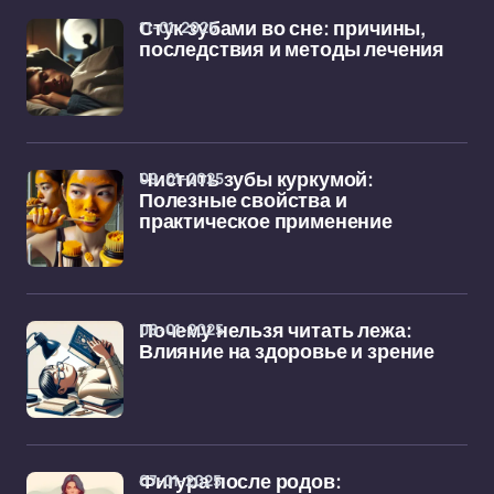
11-01-2025
Стук зубами во сне: причины,
последствия и методы лечения
09-01-2025
Чистить зубы куркумой:
Полезные свойства и
практическое применение
08-01-2025
Почему нельзя читать лежа:
Влияние на здоровье и зрение
07-01-2025
Фигура после родов: