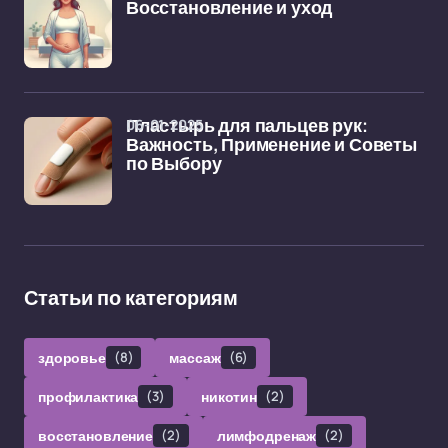
Восстановление и уход
06-01-2025
Пластырь для пальцев рук:
Важность, Применение и Советы
по Выбору
Статьи по категориям
здоровье
(8)
массаж
(6)
профилактика
(3)
никотин
(2)
восстановление
(2)
лимфодренаж
(2)