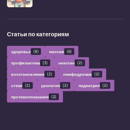
Статьи по категориям
здоровье
(8)
массаж
(6)
профилактика
(3)
никотин
(2)
восстановление
(2)
лимфодренаж
(2)
отеки
(2)
урология
(2)
педиатрия
(2)
противопоказания
(2)