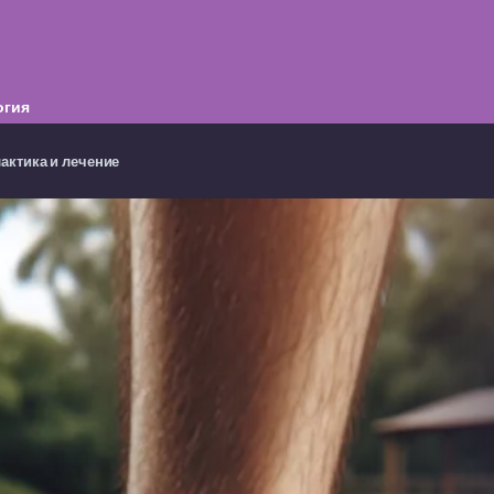
огия
актика и лечение