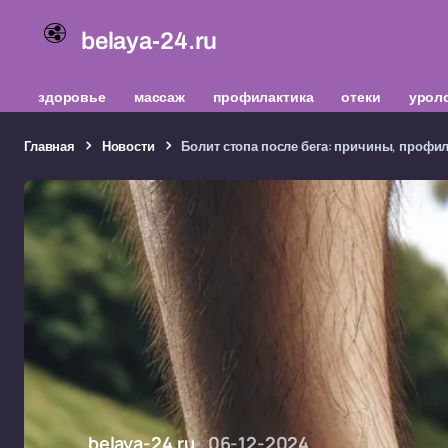
belaya-24.ru
здоровье
массаж
профилактика
отеки
урол
Главная
Новости
Болит стопа после бега: причины, профил
belaya-24.ru
06-12-2024