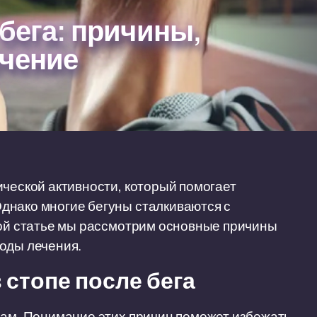
 бега: причины,
ечение
ической активности, который помогает
днако многие бегуны сталкиваются с
той статье мы рассмотрим основные причины
оды лечения.
стопе после бега
нам. Понимание этих причин поможет избежать