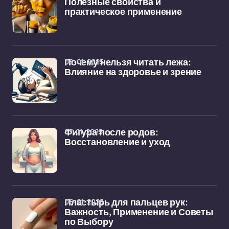
Полезные свойства и
практическое применение
08-01-2025
Почему нельзя читать лежа:
Влияние на здоровье и зрение
07-01-2025
Фигура после родов:
Восстановление и уход
06-01-2025
Пластырь для пальцев рук:
Важность, Применение и Советы
по Выбору