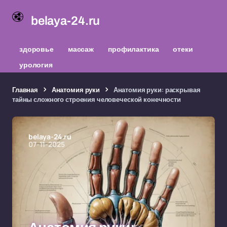
belaya-24.ru
здоровье
массаж
профилактика
отеки
урология
Главная
Анатомия руки
Анатомия руки: раскрывая
тайны сложного строения человеческой конечности
belaya-24.ru
07-11-2025