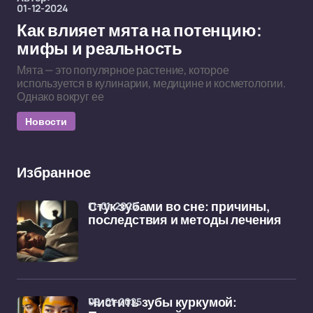
01-12-2024
Как влияет мята на потенцию:
мифы и реальность
Мята — это популярное растение, которое
используется в кулинарии, медицине и косметологии.
Однако вокруг ее
Новости
Избранное
11-01-2025
Стук зубами во сне: причины,
последствия и методы лечения
09-01-2025
Чистить зубы куркумой: