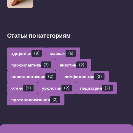
Статьи по категориям
здоровье
(8)
массаж
(6)
профилактика
(3)
никотин
(2)
восстановление
(2)
лимфодренаж
(2)
отеки
(2)
урология
(2)
педиатрия
(2)
противопоказания
(2)