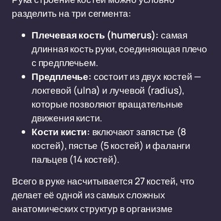
разделить на три сегмента:
Плечевая кость (humerus):
самая
длинная кость руки, соединяющая плечо
с предплечьем.
Предплечье:
состоит из двух костей —
локтевой (ulna) и лучевой (radius),
которые позволяют вращательные
движения кисти.
Кости кисти:
включают запястье (8
костей), пястье (5 костей) и фаланги
пальцев (14 костей).
Всего в руке насчитывается 27 костей, что
делает её одной из самых сложных
анатомических структур в организме